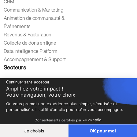
CRM
Communication & Marketing
Animation de communauté &
Événements
Revenus & Facturation
Collecte de dons en ligne
Data Intelligence Platform
Accompagnement & Support
Secteurs
Secteur public
Continuer sans accepter
Associations Professionnelles &
Amplifiez votre impact !
Votre navigation, votre choix
Fédérations
On vous promet une expérience plus simple, sécurisée et
Associations Caritatives
personnalisée. Il suffit d’un clic pour qu’on vous accompagne.
Enseignement supérieur, Recherche
Consentements certifiés par
& Formation
Alumni
Je choisis
OK pour moi